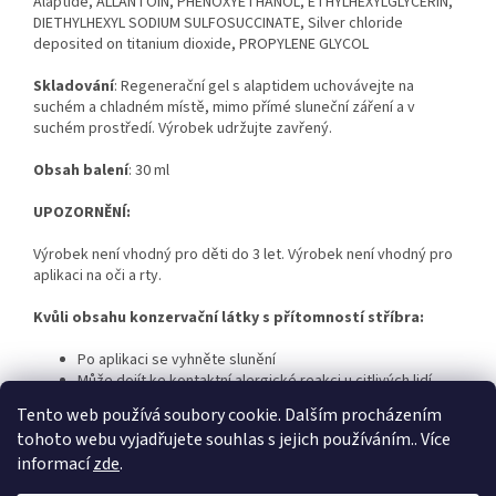
Alaptide, ALLANTOIN, PHENOXYETHANOL, ETHYLHEXYLGLYCERIN,
DIETHYLHEXYL SODIUM SULFOSUCCINATE, Silver chloride
deposited on titanium dioxide, PROPYLENE GLYCOL
Skladování
: Regenerační gel s alaptidem uchovávejte na
suchém a chladném místě, mimo přímé sluneční záření a v
suchém prostředí. Výrobek udržujte zavřený.
Obsah balení
: 30 ml
UPOZORNĚNÍ:
Výrobek není vhodný pro děti do 3 let. Výrobek není vhodný pro
aplikaci na oči a rty.
Kvůli obsahu konzervační látky s přítomností stříbra:
Po aplikaci se vyhněte slunění
Může dojít ke kontaktní alergické reakci u citlivých lidí
Může dojít k zahnědnutí výrobku, které není na závadu
Tento web používá soubory cookie. Dalším procházením
tohoto webu vyjadřujete souhlas s jejich používáním.. Více
informací
zde
.
Z