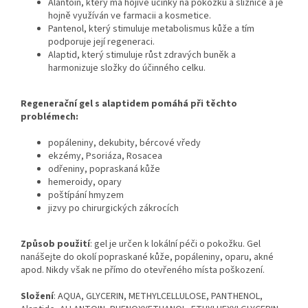
Alantoin, který má hojivé účinky na pokožku a sliznice a je
hojně využíván ve farmacii a kosmetice.
Pantenol, který stimuluje metabolismus kůže a tím
podporuje její regeneraci.
Alaptid, který stimuluje růst zdravých buněk a
harmonizuje složky do účinného celku.
Regenerační gel s alaptidem pomáhá při těchto
problémech:
popáleniny, dekubity, bércové vředy
ekzémy, Psoriáza, Rosacea
odřeniny, popraskaná kůže
hemeroidy, opary
poštípání hmyzem
jizvy po chirurgických zákrocích
Způsob použití
: gel je určen k lokální péči o pokožku. Gel
nanášejte do okolí popraskané kůže, popáleniny, oparu, akné
apod. Nikdy však ne přímo do otevřeného místa poškození.
Složení
: AQUA, GLYCERIN, METHYLCELLULOSE, PANTHENOL,