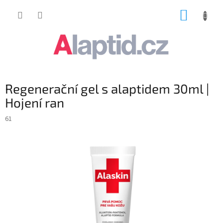
Přejít
NÁKUP
na
obsah
KOŠÍK
Regenerační gel s alaptidem 30ml |
Hojení ran
61