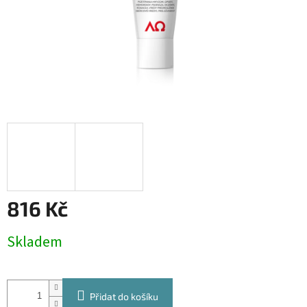
816 Kč
Měrná
Skladem
cena:
Přidat do košíku