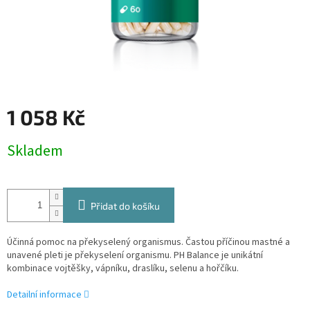
1 058 Kč
Měrná
Skladem
cena:
Přidat do košíku
Účinná pomoc na překyselený organismus. Častou příčinou mastné a
unavené pleti je překyselení organismu. PH Balance je unikátní
kombinace vojtěšky, vápníku, draslíku, selenu a hořčíku.
Detailní informace