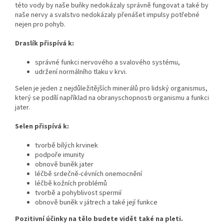
této vody by naše buňky nedokázaly správně fungovat a také by
naše nervy a svalstvo nedokázaly přenášet impulsy potřebné
nejen pro pohyb.
Draslík přispívá k:
správné funkci nervového a svalového systému,
udržení normálního tlaku v krvi.
Selen je jeden z nejdůležitějších minerálů pro lidský organismus,
který se podílí například na obranyschopnosti organismu a funkci
jater.
Selen přispívá k:
tvorbě bílých krvinek
podpoře imunity
obnově buněk jater
léčbě srdečně-cévních onemocnění
léčbě kožních problémů
tvorbě a pohyblivost spermií
obnově buněk v játrech a také její funkce
Pozitivní účinky na tělo budete vidět také na pleti.