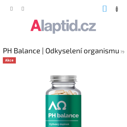
Přejít
NÁKUP
na
obsah
KOŠÍK
PH Balance | Odkyselení organismu
79
Akce