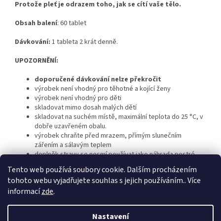
Protože pleť je odrazem toho, jak se cítí vaše tělo.
Obsah balení
: 60 tablet
Dávkování:
1 tableta 2 krát denně.
UPOZORNĚNÍ:
doporučené dávkování nelze překročit
výrobek není vhodný pro těhotné a kojící ženy
výrobek není vhodný pro děti
skladovat mimo dosah malých dětí
skladovat na suchém místě, maximální teplota do 25 °C, v
dobře uzavřeném obalu.
výrobek chraňte před mrazem, přímým slunečním
zářením a sálavým teplem
doplněk stravy se nesmí používat jako náhrada pestré
stravy
Tento web používá soubory cookie. Dalším procházením
tohoto webu vyjadřujete souhlas s jejich používáním.. Více
informací
zde
.
Z
á
Nastavení
Vytvořil Shoptet